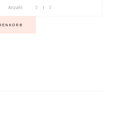
Waffel
Anzahl
Piqué
Geschirrtuch
ARENKORB
bestickt,
Weihnachten,
rotes
Auto
mit
Christbaum
Stück