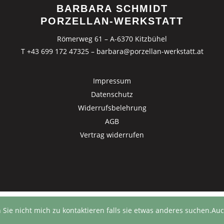
BARBARA SCHMIDT
PORZELLAN-WERKSTATT
Römerweg 61 – A-6370 Kitzbühel
T +43 699 172 47325
–
barbara@porzellan-werkstatt.at
Impressum
Datenschutz
Widerrufsbelehrung
AGB
Vertrag widerrufen
n Sie nicht mich zu kontaktieren falls sie etwas anderes suchen.Auc
Vertrag widerrufen