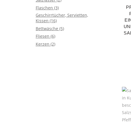
P
Flaschen
(3)
Geschirrtücher, Servietten,
EI
Kissen
(16)
UN
Bettwäsche
(5)
SA
Fliesen
(6)
Kerzen
(2)