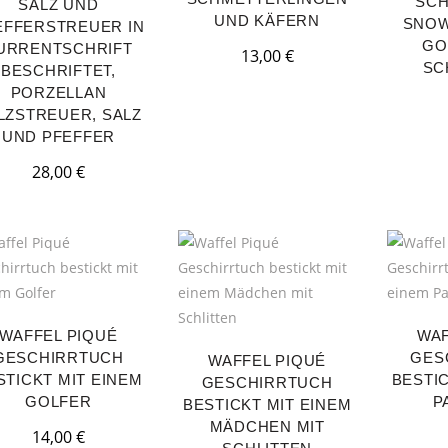
SCH
SALZ UND
UND KÄFERN
SNOW
EFFERSTREUER IN
GO
URRENTSCHRIFT
13,00
€
SC
BESCHRIFTET,
PORZELLAN
LZSTREUER, SALZ
UND PFEFFER
28,00
€
WAFFEL PIQUÉ
WAF
GESCHIRRTUCH
GES
WAFFEL PIQUÉ
STICKT MIT EINEM
BESTIC
GESCHIRRTUCH
GOLFER
P
BESTICKT MIT EINEM
MÄDCHEN MIT
14,00
€