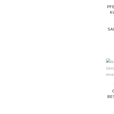
PF
K
SA
BE