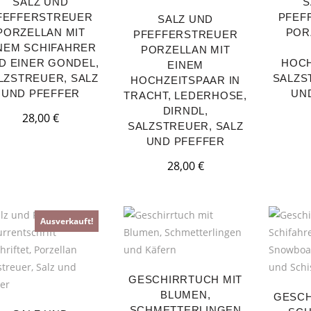
SALZ UND
S
FEFFERSTREUER
PFEF
SALZ UND
PORZELLAN MIT
POR
PFEFFERSTREUER
NEM SCHIFAHRER
PORZELLAN MIT
D EINER GONDEL,
HOCH
EINEM
LZSTREUER, SALZ
SALZS
HOCHZEITSPAAR IN
UND PFEFFER
UN
TRACHT, LEDERHOSE,
DIRNDL,
28,00
€
SALZSTREUER, SALZ
UND PFEFFER
28,00
€
Ausverkauft!
GESCHIRRTUCH MIT
BLUMEN,
GESCH
SCHMETTERLINGEN