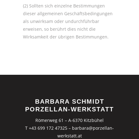
(2) Sollten sich einzelne Bestimmungen
dieser allgemeinen Geschäftsbedingungen
als unwirksam oder undurchführbar
erweisen, so berührt dies nicht die
Wirksamkeit der übrigen Bestimmungen.
BARBARA SCHMIDT
PORZELLAN-WERKSTATT
Römerweg 61 – A-6370 Kitzbühel
T +43 699 172 47325
–
barbara@porzellan-
werkstatt.at