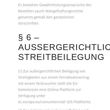
Es bestehen Gewährleistungsansprüche des
Bestellers (auch Mängelhaftungsrechte
genannt) gemäß den gesetzlichen
Vorschriften.
§ 6 –
AUSSERGERICHTLICH
TREITBEILEGUNG
(1) Zur außergerichtlichen Beilegung von
Streitigkeiten aus einem Fernabsatzvertrag
mit einem Verbraucher stellt die EU-
Kommission eine Online-Plattform zur
Verfügung unter
ec.europa.eu/consumers/odr (OS-Plattform).