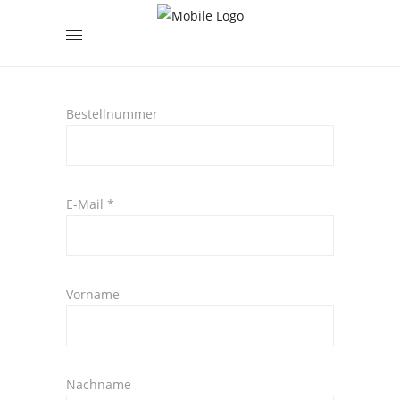
encodedScript:
Bestellnummer
E-Mail
*
E-
Vorname
Mail
(wiederholen)
*
Nachname