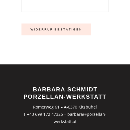
WIDERRUF BESTÄTIGEN
BARBARA SCHMIDT
PORZELLAN-WERKSTATT
Römerweg 61 – A-6370 Kitzbühel
T +43 699 172 47325
–
barbara@porzellan-
werkstatt.at