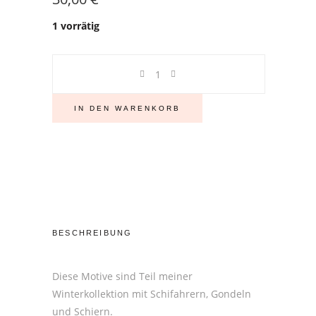
1 vorrätig
Keramiktasse
mit
blauem
IN DEN WARENKORB
Rand,
Vintage
Look,
Bub
mit
Schlitten
Stück
BESCHREIBUNG
Diese Motive sind Teil meiner
Winterkollektion mit Schifahrern, Gondeln
und Schiern.