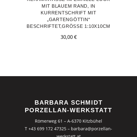
MIT BLAUEM RAND, IN
KURRENTSCHRIFT MIT
„GARTENGÖTTIN“
BESCHRIFTET,GRÖSSE 1:10X10CM
30,00
€
BARBARA SCHMIDT
PORZELLAN-WERKSTATT
Römerweg 61 – A-6370 Kitzbühel
T +43 699 172 47325
–
barbara@porzellan-
werkstatt.at