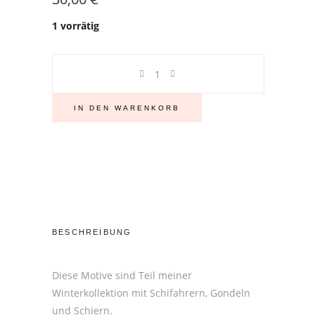
1 vorrätig
Keramiktasse
im
Emaille-
IN DEN WARENKORB
Look,
460
ml,
mit
Schifahrer
im
gelben
BESCHREIBUNG
Schianzug
Stück
Diese Motive sind Teil meiner
Winterkollektion mit Schifahrern, Gondeln
und Schiern.