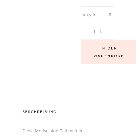
Keramiktasse
Anzahl
im
Emaille-
Look
460
ml,
IN DEN
mit
WARENKORB
einem
Tourengeher
Stück
BESCHREIBUNG
Diese Motive sind Teil meiner