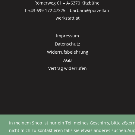
Römerweg 61 – A-6370 Kitzbühel
T +43 699 172 47325
–
barbara@porzellan-
werkstatt.at
Impressum
Datenschutz
Widerrufsbelehrung
AGB
Vertrag widerrufen
In meinem Shop ist nur ein Teil meines Geschirrs, bitte zögern
nicht mich zu kontaktieren falls sie etwas anderes suchen.Au