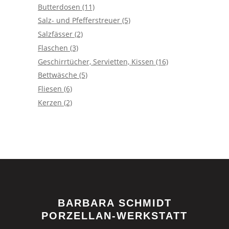
Butterdosen
(11)
Salz- und Pfefferstreuer
(5)
Salzfässer
(2)
Flaschen
(3)
Geschirrtücher, Servietten, Kissen
(16)
Bettwäsche
(5)
Fliesen
(6)
Kerzen
(2)
BARBARA SCHMIDT
PORZELLAN-WERKSTATT