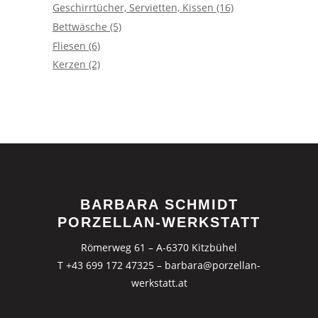
Geschirrtücher, Servietten, Kissen
(16)
Bettwäsche
(5)
Fliesen
(6)
Kerzen
(2)
BARBARA SCHMIDT
PORZELLAN-WERKSTATT
Römerweg 61 – A-6370 Kitzbühel
T +43 699 172 47325
–
barbara@porzellan-
werkstatt.at