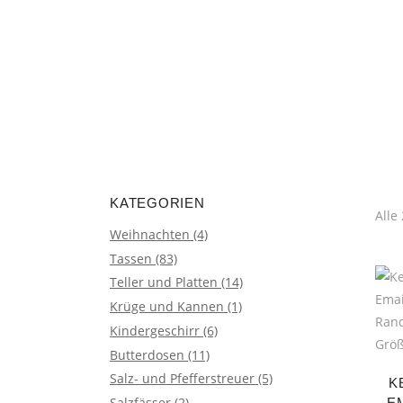
encodedScript:
KATEGORIEN
Alle
Weihnachten
(4)
Tassen
(83)
Teller und Platten
(14)
Krüge und Kannen
(1)
Kindergeschirr
(6)
Butterdosen
(11)
Salz- und Pfefferstreuer
(5)
K
Salzfässer
(2)
E