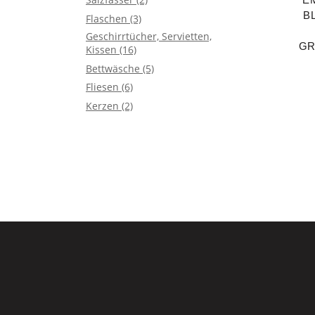
B
Flaschen
(3)
Geschirrtücher, Servietten,
GR
Kissen
(16)
Bettwäsche
(5)
Fliesen
(6)
Kerzen
(2)