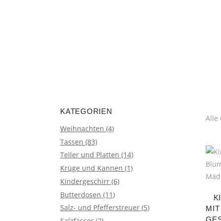
encodedScript:
KATEGORIEN
Alle
Weihnachten
(4)
Tassen
(83)
Teller und Platten
(14)
Krüge und Kannen
(1)
Kindergeschirr
(6)
Butterdosen
(11)
K
Salz- und Pfefferstreuer
(5)
MIT
GE
Salzfässer
(2)