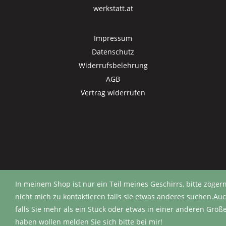
werkstatt.at
Impressum
Datenschutz
Widerrufsbelehrung
AGB
Vertrag widerrufen
In meinem Shop ist nur ein Teil meines Geschirrs, bitte zögern
nicht mich zu kontaktieren falls sie etwas anderes suchen.Au
falls Sie mehr als ein Stück oder etwas in einer anderen Größ
Vertrag widerrufen
haben wollen melden Sie sich bitte bei mir!