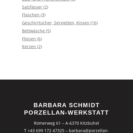
Salzfässer
(2)
Flaschen
(3)
Geschirrtücher, Servietten, Kissen
(16)
Bettwäsche
(5)
Fliesen
(6)
Kerzen
(2)
BARBARA SCHMIDT
PORZELLAN-WERKSTATT
Römerweg 61 – A-6370 Kitzbühel
T +43 699 172 47325
–
barbara@porzellan-