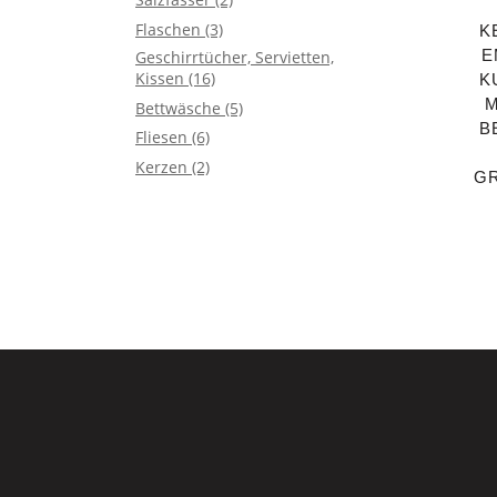
Flaschen
(3)
K
E
Geschirrtücher, Servietten,
Kissen
(16)
K
M
Bettwäsche
(5)
B
Fliesen
(6)
Kerzen
(2)
GR