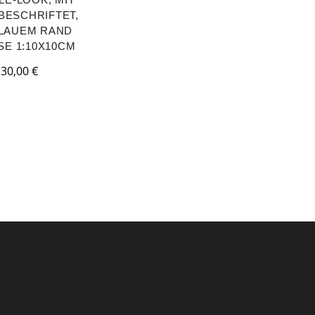
BESCHRIFTET,
BLAUEM RAND
E 1:10X10CM
30,00
€