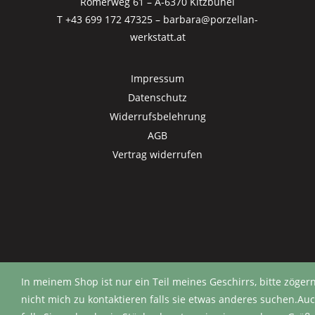
Römerweg 61 – A-6370 Kitzbühel
T +43 699 172 47325
–
barbara@porzellan-
werkstatt.at
Impressum
Datenschutz
Widerrufsbelehrung
AGB
Vertrag widerrufen
In meinem Shop ist nur ein Teil meines Geschirrs, bitte zögern
nicht mich zu kontaktieren falls sie etwas anderes suchen.Au