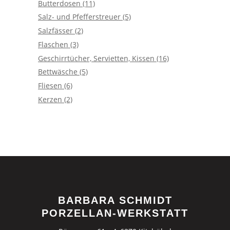
Butterdosen
(11)
Salz- und Pfefferstreuer
(5)
Salzfässer
(2)
Flaschen
(3)
Geschirrtücher, Servietten, Kissen
(16)
Bettwäsche
(5)
Fliesen
(6)
Kerzen
(2)
BARBARA SCHMIDT
PORZELLAN-WERKSTATT