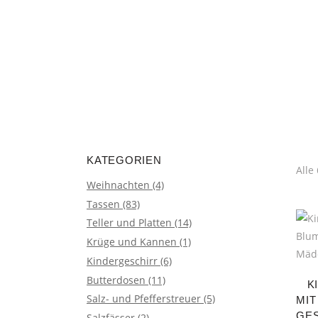
encodedScript:
KATEGORIEN
Alle
Weihnachten
(4)
Tassen
(83)
Teller und Platten
(14)
Krüge und Kannen
(1)
Kindergeschirr
(6)
Butterdosen
(11)
K
Salz- und Pfefferstreuer
(5)
MIT
GE
Salzfässer
(2)