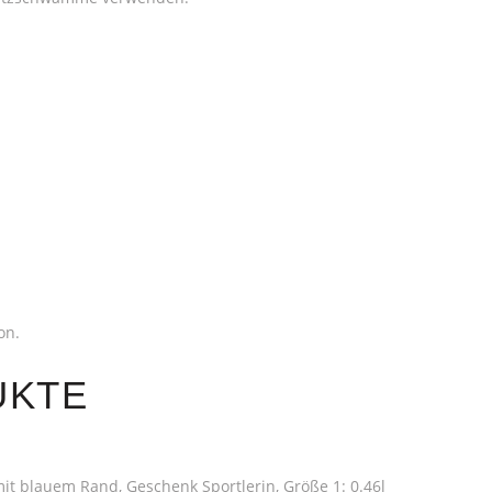
on.
UKTE