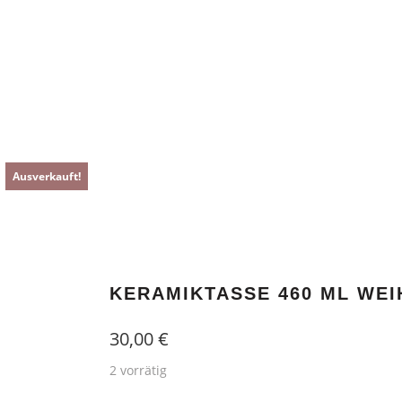
encodedScript:
Ausverkauft!
Ausverkauft!
KERAMIKTASSE 460 ML WEI
30,00
€
2 vorrätig