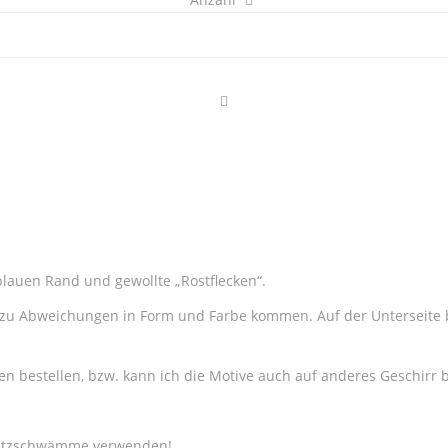
460
ml
Weihnachtsmotiv,
rotes
Auto
mit
Christbaum
Stück
blauen Rand und gewollte „Rostflecken“.
es zu Abweichungen in Form und Farbe kommen. Auf der Unterseite
n bestellen, bzw. kann ich die Motive auch auf anderes Geschirr b
Kratzschwämme verwenden!