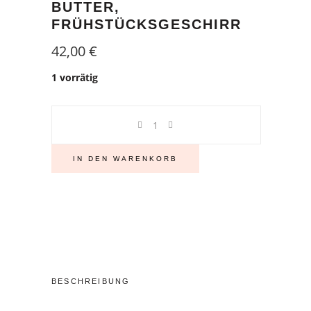
TTER, FR
ÜHSTÜCKSGESCHIRR
42,00
€
1 vorrätig
Butterdose
groß
mit
IN DEN WARENKORB
Schifahrer,
Schi,
weiße
Keramik-
Butterdose,
250
gr
BESCHREIBUNG
Butter,
Frühstücksgeschirr